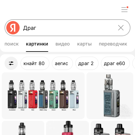
поиск
картинки
видео
карты
переводчик
Улучшить свой запрос
кнайт 80
аегис
драг 2
драг е60
Картинки